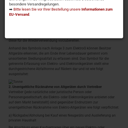
Lampen, die zerstörungsfrei aus dem Altgerät entnommen werden
besondere Versandregelungen.
können, vor der Abgabe an einer Erfassungsstelle von diesem zu
➡️
Bitte lesen Sie vor Ihrer Bestellung unsere
Informationen zum
trennen.
EU-Versand
.
Letzteres gilt nicht, soweit die Altgeräte nach
§ 14 Absatz 4 Satz 4 oder
Absatz 5 Satz 2 und 3 ElektroG
im Rahmen der Optierung durch die
öffentlich-rechtlichen Entsorgungsträger zum Zwecke der Vorbereitung
zur Wiederverwendung von anderen Altgeräten separiert werden, um
diese für die Wiederverwendung vorzubereiten.
Anhand des Symbols nach Anlage 3 zum ElektroG können Besitzer
Altgeräte erkennen, die am Ende ihrer Lebensdauer getrennt vom
unsortierten Siedlungsabfall zu erfassen sind. Das Symbol für die
getrennte Erfassung von Elektro- und Elektronikgeräten stellt eine
durchgestrichene Abfalltonne auf Rädern dar und ist wie folgt
ausgestaltet:
2. Unentgeltliche Rücknahme von Altgeräten durch Vertreiber
Vertreiber (jede natürliche oder juristische Person oder
Personengesellschaft, die Elektro- oder Elektronikgeräte anbietet oder
auf dem Markt bereitstellt) sind gegenüber Endnutzern zur
unentgeltlichen Rücknahme von Elektro-Altgeräten wie folgt verpflichtet:
a) Rückgabe/Abholung bei Kauf eines Neugeräts und Auslieferung an
privaten Haushalt
Bei Abschluss eines Kaufvertrages über ein neues Elektro- oder