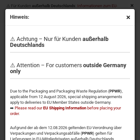
⚠️ Für Kunden
außerhalb Deutschlands
:
Informationen zum EU-
Versand
| For customers
outside Germany
:
EU shipping
Hinweis:
information
Informationen zu Elektro- und
Elektronik(alt)geräten
⚠️ Achtung – Nur für Kunden
außerhalb
Deutschlands
Die nachfolgenden Hinweise richten sich an private Haushalte, die
Elektro- und/ oder Elektronikgeräte nutzen. Bitte beachten Sie diese
⚠️ Attention – For customers
outside Germany
wichtigen Hinweise im Interesse einer umweltgerechten Entsorgung von
only
Altgeräten sowie Ihrer eigenen Sicherheit.
1. Hinweise zur Entsorgung von Elektro- und Elektronik(alt)geräten und
zur Bedeutung des Symbols nach Anhang 3 zum ElektroG
Due to the Packaging and Packaging Waste Regulation (
PPWR
),
Besitzer von Altgeräten haben diese einer vom unsortierten
applicable from 12 August 2026, special shipping arrangements
Siedlungsabfall getrennten Erfassung zuzuführen. Elektro- und
apply to deliveries to EU Member States outside Germany.
Elektronikaltgeräte dürfen daher nicht als unsortierter Siedlungsabfall
➡️
Please read our
EU Shipping Information
before placing your
beseitigt werden und gehören insbesondere nicht in den Hausmüll.
order
.
Vielmehr sind diese Altgeräte getrennt zu sammeln und etwa über die
örtlichen Sammel- und Rückgabesysteme zu entsorgen.
Aufgrund der ab dem 12.08.2026 geltenden EU-Verordnung über
Besitzer von Altgeräten haben zudem Altbatterien und
Verpackungen und Verpackungsabfälle (
PPWR
) gelten für
Altakkumulatoren, die nicht vom Altgerät umschlossen sind, sowie
Lieferungen in EU-Mitgliedstaaten außerhalb Deutschlands