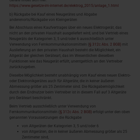
Geräte findet sich hier:
https://www.gesetze-im-internet.de/elektrog_2015/anlage_1.html
b) Rückgabe bei Kauf eines Neugerätes und Abgabe
anderenorts/Rückgabe von Kleingeräten
Bei Abschluss eines Kaufvertrages über ein neues Elektrogerät, das
nicht an den privaten Haushalt ausgeliefert wird, und bei Vertrieb eines
Neugeräts der Kategorien 3, 5 und/oder 6 ausschließlich unter
Verwendung von Fernkommunikationsmitteln (
§ 312c Abs. 2 BGB)
mit
Auslieferung an den privaten Haushalt besteht die Möglichkeit, ein
Altgerät der gleichen Geräteart, das im Wesentlichen dieselben
Funktionen wie das Neugerät erfüllt, unentgeltlich an den Vertreiber
zurückzugeben.
Dieselbe Möglichkeit besteht unabhängig vom Kauf eines neuen Elektro-
oder Elektronikgerätes auch für Altgeräte, die in keiner äußeren
Abmessung größer als 25 Zentimeter sind. Die Rückgabemöglichkeit
durch den Endnutzer beim Vertreiber ist in diesem Fall auf 3 Altgeräte
pro Geräteart beschränkt.
Beim Vertrieb ausschließlich unter Verwendung von
Fernkommunikationsmitteln (
§ 312c Abs. 2 BGB)
erfolgt unter den oben
genannten Voraussetzungen die Rückgabe
von Altgeräten der Kategorien 3, 5 und/oder 6
von Altgeräten, die in keiner äußeren Abmessung größer als 25
Zentimeter sind,