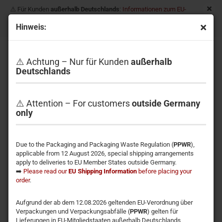
⚠️ Für Kunden
außerhalb Deutschlands
:
Informationen zum EU-
Versand
| For customers
outside Germany
:
EU shipping
Hinweis:
information
USB-C Ladegeräte
⚠️ Achtung – Nur für Kunden
außerhalb
Deutschlands
⚠️ Attention – For customers
outside Germany
Sortieren nach
Sortieren nach
Alle Hersteller
only
pro Seite
25 pro Seite
Due to the Packaging and Packaging Waste Regulation (
PPWR
),
1
applicable from 12 August 2026, special shipping arrangements
apply to deliveries to EU Member States outside Germany.
➡️
Please read our
EU Shipping Information
before placing your
order
.
Aufgrund der ab dem 12.08.2026 geltenden EU-Verordnung über
Verpackungen und Verpackungsabfälle (
PPWR
) gelten für
Lieferungen in EU-Mitgliedstaaten außerhalb Deutschlands