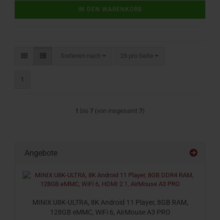
IN DEN WARENKORB
Sortieren nach
pro Seite
Sortieren nach
25 pro Seite
1
1
bis
7
(von insgesamt
7
)
Angebote
MINIX U8K-ULTRA, 8K Android 11 Player, 8GB RAM,
128GB eMMC, WiFi 6, AirMouse A3 PRO