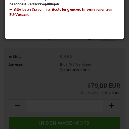
besondere Versandregelungen.
➡️
Bitte lesen Sie vor Ihrer Bestellung unsere
Informationen zum
EU-Versand
.
Art.Nr.:
B14-HD
Lieferzeit:
ca. 1-3 Werktage
(Ausland abweichend)
179,00 EUR
inkl. 19% MwSt. zzgl.
Versand