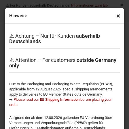
⚠️ Für Kunden
außerhalb Deutschlands
:
Informationen zum EU-
Versand
| For customers
outside Germany
:
EU shipping
Hinweis:
information
MINIX B14 / Wireless HDMI zu Quad HDMI Dongle
1080p
⚠️ Achtung – Nur für Kunden
außerhalb
Deutschlands
⚠️ Attention – For customers
outside Germany
only
Due to the Packaging and Packaging Waste Regulation (
PPWR
),
applicable from 12 August 2026, special shipping arrangements
apply to deliveries to EU Member States outside Germany.
➡️
Please read our
EU Shipping Information
before placing your
order
.
Aufgrund der ab dem 12.08.2026 geltenden EU-Verordnung über
Verpackungen und Verpackungsabfälle (
PPWR
) gelten für
Lieferungen in EU-Mitgliedstaaten außerhalb Deutschlands